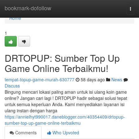
Home
bookmark-dofollow
Togg
navi
Home
1
DRTOPUP: Sumber Top Up
Game Online Terbaikmu!
tempat-topup-game-murah-630777
58 days ago
News
Discuss
Bingung mencari lokasi paling aman untuk isi ulang koin game
online? Jangan cari lagi ! DRTOPUP hadir sebagai solusi tepat
untuk semua keperluan Anda. Kami menyediakan layanan isi
ulang instan dengan harga
https://annielhyt990017.daneblogger.com/40354409/drtopup-
sumber-top-up-game-online-terbaikmu
Comments
Who Upvoted