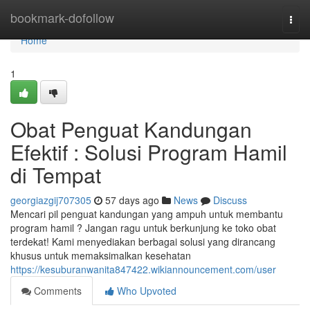
Home
bookmark-dofollow
Togg
navi
Home
1
Obat Penguat Kandungan
Efektif : Solusi Program Hamil
di Tempat
georgiazgij707305
57 days ago
News
Discuss
Mencari pil penguat kandungan yang ampuh untuk membantu
program hamil ? Jangan ragu untuk berkunjung ke toko obat
terdekat! Kami menyediakan berbagai solusi yang dirancang
khusus untuk memaksimalkan kesehatan
https://kesuburanwanita847422.wikiannouncement.com/user
Comments
Who Upvoted