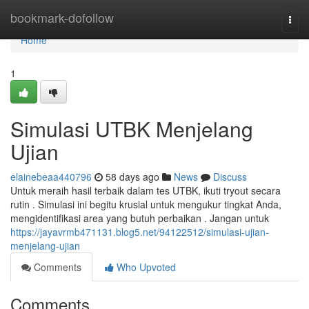
Home
bookmark-dofollow
Togg
navi
Home
1
Simulasi UTBK Menjelang
Ujian
elainebeaa440796
58 days ago
News
Discuss
Untuk meraih hasil terbaik dalam tes UTBK, ikuti tryout secara
rutin . Simulasi ini begitu krusial untuk mengukur tingkat Anda,
mengidentifikasi area yang butuh perbaikan . Jangan untuk
https://jayavrmb471131.blog5.net/94122512/simulasi-ujian-
menjelang-ujian
Comments
Who Upvoted
Comments