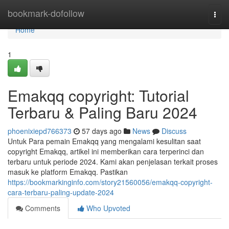
Home
bookmark-dofollow
Togg
navi
Home
1
Emakqq copyright: Tutorial
Terbaru & Paling Baru 2024
phoenixiepd766373
57 days ago
News
Discuss
Untuk Para pemain Emakqq yang mengalami kesulitan saat
copyright Emakqq, artikel ini memberikan cara terperinci dan
terbaru untuk periode 2024. Kami akan penjelasan terkait proses
masuk ke platform Emakqq. Pastikan
https://bookmarkinginfo.com/story21560056/emakqq-copyright-
cara-terbaru-paling-update-2024
Comments
Who Upvoted