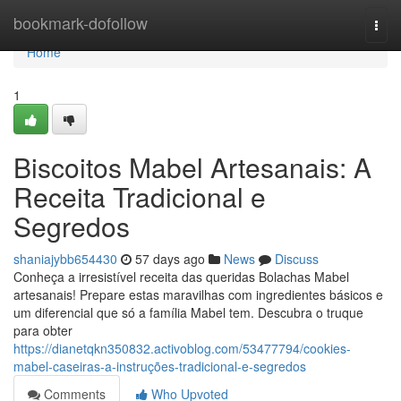
Home
bookmark-dofollow
Togg
navi
Home
1
Biscoitos Mabel Artesanais: A
Receita Tradicional e
Segredos
shaniajybb654430
57 days ago
News
Discuss
Conheça a irresistível receita das queridas Bolachas Mabel
artesanais! Prepare estas maravilhas com ingredientes básicos e
um diferencial que só a família Mabel tem. Descubra o truque
para obter
https://dianetqkn350832.activoblog.com/53477794/cookies-
mabel-caseiras-a-instruções-tradicional-e-segredos
Comments
Who Upvoted