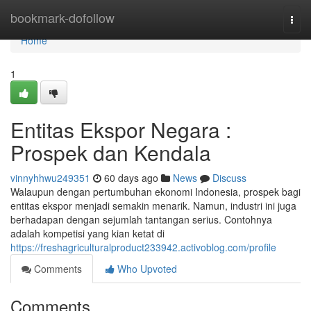
Home
bookmark-dofollow
Togg
navi
Home
1
Entitas Ekspor Negara :
Prospek dan Kendala
vinnyhhwu249351
60 days ago
News
Discuss
Walaupun dengan pertumbuhan ekonomi Indonesia, prospek bagi
entitas ekspor menjadi semakin menarik. Namun, industri ini juga
berhadapan dengan sejumlah tantangan serius. Contohnya
adalah kompetisi yang kian ketat di
https://freshagriculturalproduct233942.activoblog.com/profile
Comments
Who Upvoted
Comments