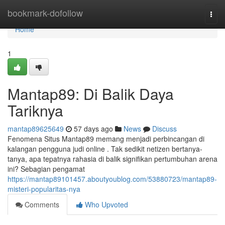
Home
bookmark-dofollow
Togg
navi
Home
1
Mantap89: Di Balik Daya
Tariknya
mantap89625649
57 days ago
News
Discuss
Fenomena Situs Mantap89 memang menjadi perbincangan di
kalangan pengguna judi online . Tak sedikit netizen bertanya-
tanya, apa tepatnya rahasia di balik signifikan pertumbuhan arena
ini? Sebagian pengamat
https://mantap89101457.aboutyoublog.com/53880723/mantap89-
misteri-popularitas-nya
Comments
Who Upvoted