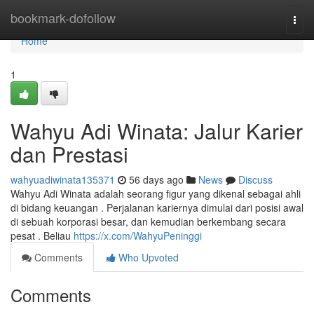
Home
bookmark-dofollow
Togg
navi
Home
1
Wahyu Adi Winata: Jalur Karier
dan Prestasi
wahyuadiwinata135371
56 days ago
News
Discuss
Wahyu Adi Winata adalah seorang figur yang dikenal sebagai ahli
di bidang keuangan . Perjalanan kariernya dimulai dari posisi awal
di sebuah korporasi besar, dan kemudian berkembang secara
pesat . Beliau
https://x.com/WahyuPeninggi
Comments
Who Upvoted
Comments