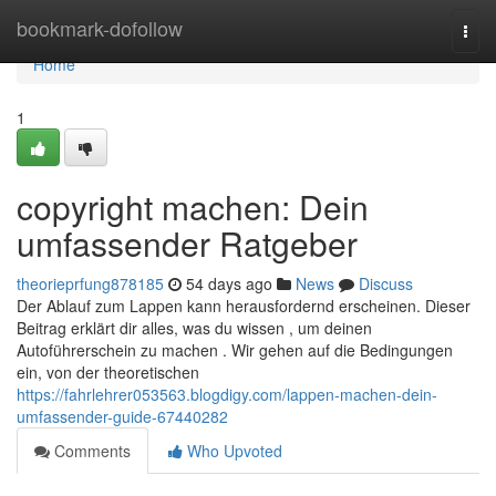
Home
bookmark-dofollow
Togg
navi
Home
1
copyright machen: Dein
umfassender Ratgeber
theorieprfung878185
54 days ago
News
Discuss
Der Ablauf zum Lappen kann herausfordernd erscheinen. Dieser
Beitrag erklärt dir alles, was du wissen , um deinen
Autoführerschein zu machen . Wir gehen auf die Bedingungen
ein, von der theoretischen
https://fahrlehrer053563.blogdigy.com/lappen-machen-dein-
umfassender-guide-67440282
Comments
Who Upvoted