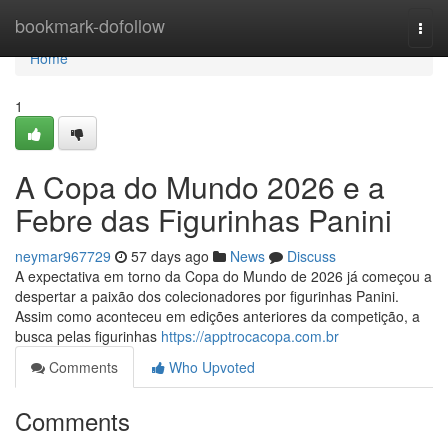
Home
bookmark-dofollow
Togg
navi
Home
1
A Copa do Mundo 2026 e a
Febre das Figurinhas Panini
neymar967729
57 days ago
News
Discuss
A expectativa em torno da Copa do Mundo de 2026 já começou a
despertar a paixão dos colecionadores por figurinhas Panini.
Assim como aconteceu em edições anteriores da competição, a
busca pelas figurinhas
https://apptrocacopa.com.br
Comments
Who Upvoted
Comments