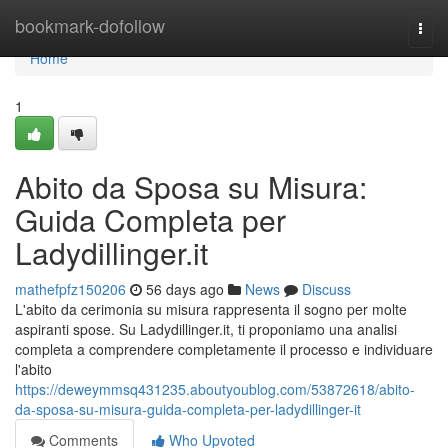
Home
bookmark-dofollow
Togg
navi
Home
1
Abito da Sposa su Misura:
Guida Completa per
Ladydillinger.it
mathefpfz150206
56 days ago
News
Discuss
L'abito da cerimonia su misura rappresenta il sogno per molte
aspiranti spose. Su Ladydillinger.it, ti proponiamo una analisi
completa a comprendere completamente il processo e individuare
l'abito
https://deweymmsq431235.aboutyoublog.com/53872618/abito-
da-sposa-su-misura-guida-completa-per-ladydillinger-it
Comments
Who Upvoted