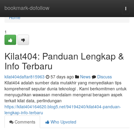
Home
bookmark-dofollow
Togg
navi
Home
1
Kilat404: Panduan Lengkap &
Info Terbaru
kilat404daftar815963
57 days ago
News
Discuss
Kilat404 adalah sumber data mutakhir yang menyediakan tips
komprehensif seputar dunia teknologi . Kami berkomitmen untuk
menyuguhkan wawasan mendalam mengenai beragam aspek
terkait kilat data, perlindungan
https://kilat404164620.blog5.net/94194240/kilat404-panduan-
lengkap-info-terbaru
Comments
Who Upvoted