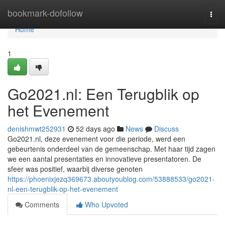
Home
bookmark-dofollow
Togg
navi
Home
1
Go2021.nl: Een Terugblik op
het Evenement
denishmwt252931
52 days ago
News
Discuss
Go2021.nl, deze evenement voor die periode, werd een
gebeurtenis onderdeel van de gemeenschap. Met haar tijd zagen
we een aantal presentaties en innovatieve presentatoren. De
sfeer was positief, waarbij diverse genoten
https://phoenixjezq369673.aboutyoublog.com/53888533/go2021-
nl-een-terugblik-op-het-evenement
Comments
Who Upvoted