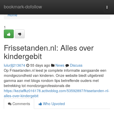
Home
bookmark-dofollow
Togg
navi
Home
1
Frissetanden.nl: Alles over
kindergebit
lulurjlj213674
55 days ago
News
Discuss
Op Frissetanden.nl leest je complete informatie aangaande een
mondgezondheid van kinderen. Onze website biedt uitgebreid
gamma aan met blogs rondom tips betreffende ouders met
betrekking tot mondzorgprofessionals die
https://keziaffkz016178.activoblog.com/53592897/frissetanden-nl-
alles-over-kindergebit
Comments
Who Upvoted