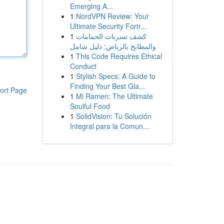
Emerging A...
1
NordVPN Review: Your
Ultimate Security Fortr...
1
كشف تسربات الحمامات
والمطابخ بالرياض: دليل شامل
1
This Code Requires Ethical
Conduct
1
Stylish Specs: A Guide to
Finding Your Best Gla...
ort Page
1
Mi Ramen: The Ultimate
Soulful Food
1
SolidVision: Tu Solución
Integral para la Comun...