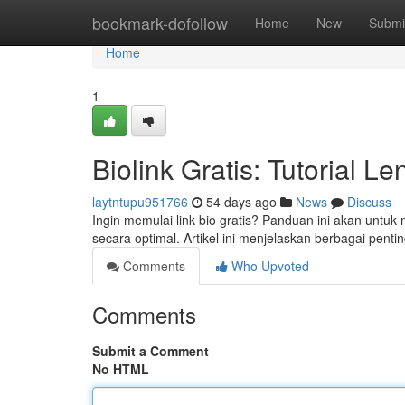
Home
bookmark-dofollow
Home
New
Submi
Home
1
Biolink Gratis: Tutorial 
laytntupu951766
54 days ago
News
Discuss
Ingin memulai link bio gratis? Panduan ini akan unt
secara optimal. Artikel ini menjelaskan berbagai pent
Comments
Who Upvoted
Comments
Submit a Comment
No HTML