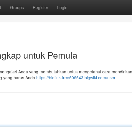
t
Groups
Register
Login
Lengkap untuk Pemula
uk mengajari Anda yang membutuhkan untuk mengetahui cara mendirikan
ing yang harus Anda
https://biolink-free606643.blgwiki.com/user