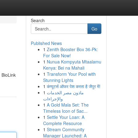
Search
Go
Published News
1
Zenith Booster Box 36-Pk:
For Sale Now!
1
Nunua Kompyuta Mtaalamu
Kenya: Bei na Mahali
1
Transform Your Pool with
 BioLink
Stunning Lights
1
कंप्यूटर्स ऑफर पेश करता है जैपुर में!
1
ماذون مصر الخدمات
والإجراءات
1
A Gold Mala Set: The
Timeless Icon of Sac...
1
Settle Your Loan: A
Complete Resource
1
Stream Community
Manager Launched: A