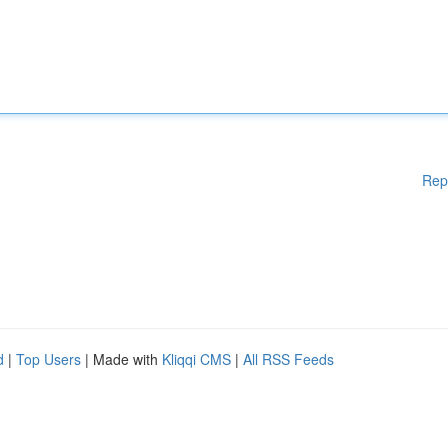
Rep
d
|
Top Users
| Made with
Kliqqi CMS
|
All RSS Feeds