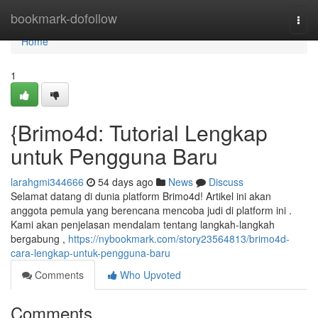
Home
bookmark-dofollow
Togg
navi
Home
1
{Brimo4d: Tutorial Lengkap
untuk Pengguna Baru
larahgmi344666
54 days ago
News
Discuss
Selamat datang di dunia platform Brimo4d! Artikel ini akan
anggota pemula yang berencana mencoba judi di platform ini .
Kami akan penjelasan mendalam tentang langkah-langkah
bergabung ,
https://nybookmark.com/story23564813/brimo4d-
cara-lengkap-untuk-pengguna-baru
Comments
Who Upvoted
Comments