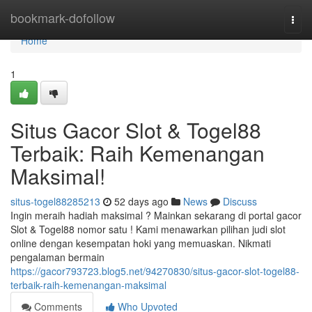
Home
bookmark-dofollow
Togg
navi
Home
1
Situs Gacor Slot & Togel88
Terbaik: Raih Kemenangan
Maksimal!
situs-togel88285213
52 days ago
News
Discuss
Ingin meraih hadiah maksimal ? Mainkan sekarang di portal gacor
Slot & Togel88 nomor satu ! Kami menawarkan pilihan judi slot
online dengan kesempatan hoki yang memuaskan. Nikmati
pengalaman bermain
https://gacor793723.blog5.net/94270830/situs-gacor-slot-togel88-
terbaik-raih-kemenangan-maksimal
Comments
Who Upvoted