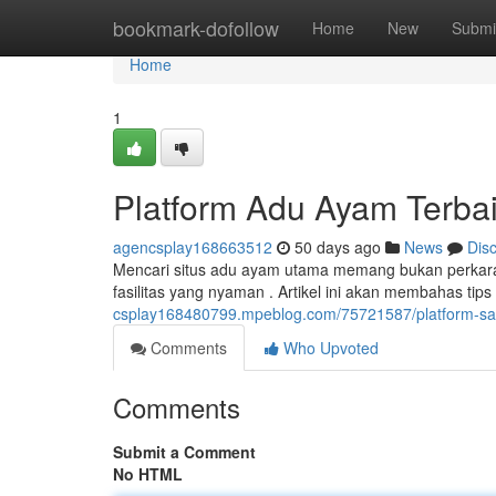
Home
bookmark-dofollow
Home
New
Submi
Home
1
Platform Adu Ayam Terbaik
agencsplay168663512
50 days ago
News
Dis
Mencari situs adu ayam utama memang bukan perkara
fasilitas yang nyaman . Artikel ini akan membahas tips
csplay168480799.mpeblog.com/75721587/platform-sabu
Comments
Who Upvoted
Comments
Submit a Comment
No HTML