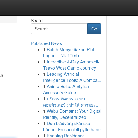
Search
Go
Published News
1
Butuh Menyediakan Plat
Logam : Nilai Terb...
1
Incredible 4-Day Amboseli-
Tsavo West Game Journey
1
Leading Artificial
an
Intelligence Tools: A Compa...
1
Anime Belts: A Stylish
Accessory Guide
1
บริการ จัดการ ระบบ
คอมพิวเตอร์ : ทำให้ ความยุ่ง...
1
Web3 Domains: Your Digital
Identity, Decentralized
1
Den blådvärg skånska
hönan: En speciell pytte hane
1
Keeping Residence