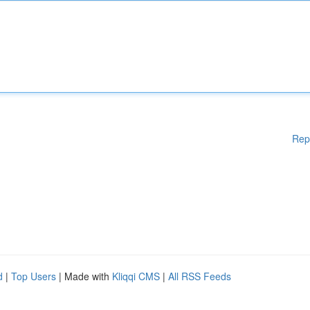
Rep
d
|
Top Users
| Made with
Kliqqi CMS
|
All RSS Feeds