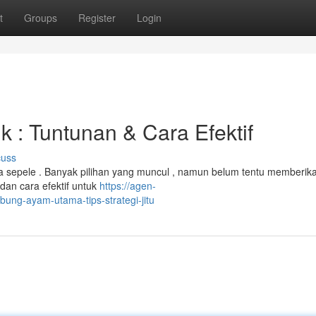
t
Groups
Register
Login
 : Tuntunan & Cara Efektif
cuss
 sepele . Banyak pilihan yang muncul , namun belum tentu memberik
 dan cara efektif untuk
https://agen-
ng-ayam-utama-tips-strategi-jitu