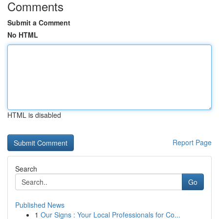
Comments
Submit a Comment
No HTML
HTML is disabled
Report Page
Search
Go
Published News
1
Our Signs : Your Local Professionals for Co...