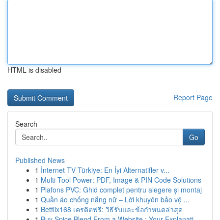
HTML is disabled
Report Page
Search
Go
Published News
1
İnternet TV Türkiye: En İyi Alternatifler v...
1
Multi-Tool Power: PDF, Image & PIN Code Solutions
1
Plafons PVC: Ghid complet pentru alegere și montaj
1
Quần áo chống nắng nữ – Lời khuyên bảo vệ ...
1
Betflix168 เครดิตฟรี: วิธีรับและข้อกำหนดล่าสุด
1
Buy Spice Blend From a Website : Your Explanati...